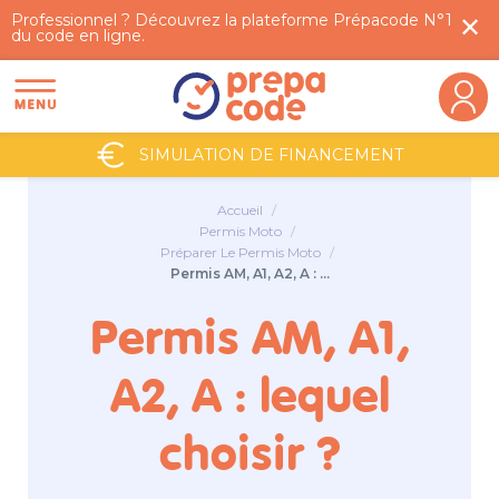
Professionnel ? Découvrez la plateforme Prépacode N°1
✕︎
du code en ligne.
SIMULATION DE FINANCEMENT
Accueil
Permis Moto
Préparer Le Permis Moto
Permis AM, A1, A2, A : ...
Permis AM, A1,
A2, A : lequel
choisir ?