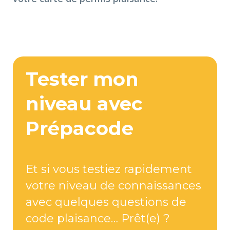
Tester mon
niveau avec
Prépacode
Et si vous testiez rapidement
votre niveau de connaissances
avec quelques questions de
code plaisance… Prêt(e) ?