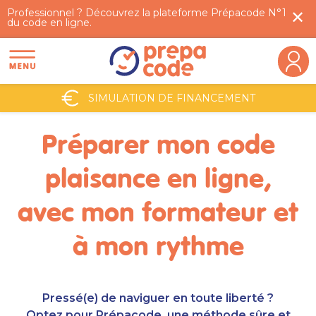
Professionnel ? Découvrez la plateforme Prépacode N°1
✕︎
du code en ligne.
SIMULATION DE FINANCEMENT
Préparer mon code
plaisance en ligne,
avec mon formateur et
à mon rythme
Pressé(e) de naviguer en toute liberté ?
Optez pour Prépacode, une méthode sûre et